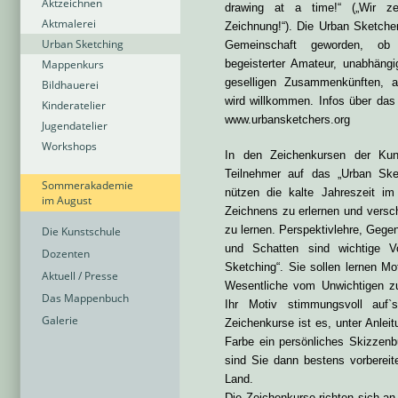
Aktzeichnen
drawing at a time!“
(„Wir z
Aktmalerei
Zeichnung!“). Die
Urban Sketcher
Urban Sketching
Gemein
schaft geworden, ob p
Mappenkurs
be
geisterter Amateur, unabhäng
geselligen Zusammenkünften
Bildhauerei
wird willkommen. Infos über das
Kinderatelier
www.urbansketchers.org
Jugendatelier
Workshops
In den Zeichenkursen der Kun
Teilnehmer auf das „Urban Sk
Sommerakademie
nützen die kalte Jahreszeit i
im August
Zeichnens zu erlernen und versc
zu lernen. Perspektivlehre,
Gegen
Die Kunstschule
und Schatten sind
wichtige 
Dozenten
Sketching“. Sie
sollen lernen Mo
Aktuell / Presse
Wesentliche vom Unwichtigen zu
Das Mappenbuch
Ihr Motiv stimmungsvoll auf
Galerie
Zeichenkurse ist es, unter Anlei
Farbe ein persönliches Skizzen
sind Sie dann bestens vorbereite
Land.
Die Zeichenkurse richten sich an