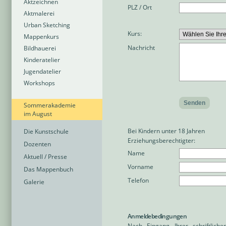
Aktzeichnen
PLZ / Ort
Aktmalerei
Urban Sketching
Kurs:
Mappenkurs
Nachricht
Bildhauerei
Kinderatelier
Jugendatelier
Workshops
Sommerakademie
im August
Bei Kindern unter 18 Jahren
Die Kunstschule
Erziehungsberechtigter:
Dozenten
Name
Aktuell / Presse
Vorname
Das Mappenbuch
Telefon
Galerie
Anmeldebedingungen
Nach Eingang Ihrer schriftlich