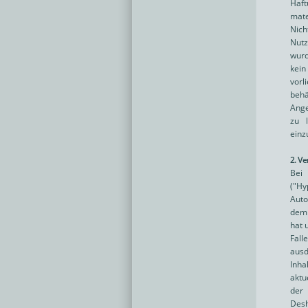
Haf
mate
Nic
Nutz
wurd
kein
vorl
behä
Ange
zu l
einz
2. V
Bei
("Hy
Auto
dem 
hat 
Fall
ausd
Inha
aktu
der 
Desh