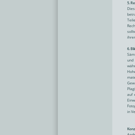
5. R
Dies
betr
Teil
Rech
soll
ihre
6. B
Sämt
und 
währ
Hohe
mate
Gew
Plag
auf 
Ein
Foto
in V
Konz
Andr