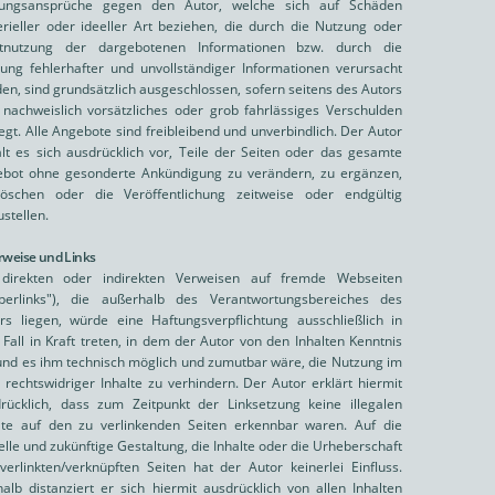
tungsansprüche gegen den Autor, welche sich auf Schäden
rieller oder ideeller Art beziehen, die durch die Nutzung oder
htnutzung der dargebotenen Informationen bzw. durch die
ung fehlerhafter und unvollständiger Informationen verursacht
en, sind grundsätzlich ausgeschlossen, sofern seitens des Autors
 nachweislich vorsätzliches oder grob fahrlässiges Verschulden
iegt. Alle Angebote sind freibleibend und unverbindlich. Der Autor
lt es sich ausdrücklich vor, Teile der Seiten oder das gesamte
bot ohne gesonderte Ankündigung zu verändern, zu ergänzen,
öschen oder die Veröffentlichung zeitweise oder endgültig
ustellen.
erweise und Links
 direkten oder indirekten Verweisen auf fremde Webseiten
perlinks"), die außerhalb des Verantwortungsbereiches des
rs liegen, würde eine Haftungsverpflichtung ausschließlich in
Fall in Kraft treten, in dem der Autor von den Inhalten Kenntnis
und es ihm technisch möglich und zumutbar wäre, die Nutzung im
e rechtswidriger Inhalte zu verhindern. Der Autor erklärt hiermit
rücklich, dass zum Zeitpunkt der Linksetzung keine illegalen
lte auf den zu verlinkenden Seiten erkennbar waren. Auf die
elle und zukünftige Gestaltung, die Inhalte oder die Urheberschaft
verlinkten/verknüpften Seiten hat der Autor keinerlei Einfluss.
alb distanziert er sich hiermit ausdrücklich von allen Inhalten