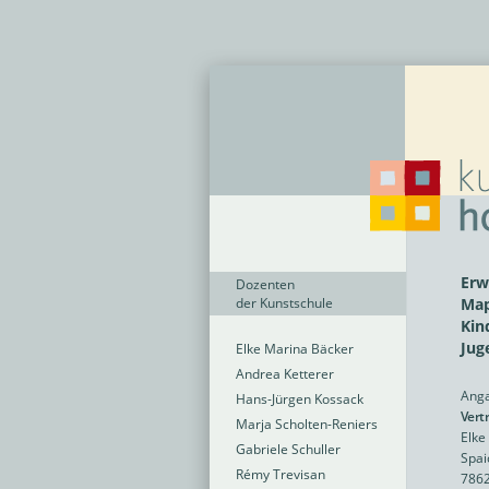
Erw
Dozenten
der Kunstschule
Map
Kin
Jug
Elke Marina Bäcker
Andrea Ketterer
Ang
Hans-Jürgen Kossack
Vert
Marja Scholten-Reniers
Elke
Gabriele Schuller
Spai
Rémy Trevisan
7862