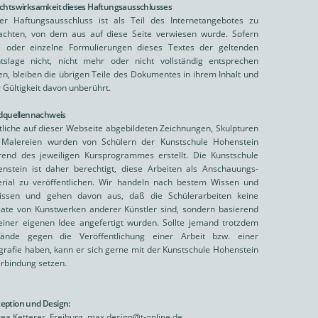
echtswirksamkeit dieses Haftungsausschlusses
er Haftungsausschluss ist als Teil des Internetangebotes zu
achten, von dem aus auf diese Seite verwiesen wurde. Sofern
e oder einzelne Formulierungen dieses Textes der geltenden
tslage nicht, nicht mehr oder nicht vollständig entsprechen
ten, bleiben die übrigen Teile des Dokumentes in ihrem Inhalt und
r Gültigkeit davon unberührt.
ildquellennachweis
liche auf dieser Webseite abgebildeten Zeichnungen, Skulpturen
Malereien wurden von Schülern der Kunstschule Hohenstein
end des jeweiligen Kursprogrammes erstellt. Die Kunstschule
nstein ist daher berechtigt, diese Arbeiten als Anschauungs-
rial zu veröffentlichen. Wir handeln nach bestem Wissen und
issen und gehen davon aus, daß die Schülerarbeiten keine
iate von Kunstwerken anderer Künstler sind, sondern basierend
einer eigenen Idee angefertigt wurden. Sollte jemand trotzdem
wände gegen die Veröffentlichung einer Arbeit bzw. einer
grafie haben, kann er sich gerne mit der Kunstschule Hohenstein
erbindung setzen.
eption und Design:
ea Ketterer, Freiburg,
max.design@t-online.de