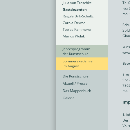
Julia von Troschke
Tel 
Fax 
Gastdozenten
mail
Regula Birk-Schultz
Carola Dewor
Schu
Tobias Kammerer
St-I
Gläu
Marius Wolak
kuns
Jahresprogramm
www.
der Kunstschule
Sommerakademie
Betr
im August
Elke
Die Kunstschule
Spai
Aktuell / Presse
7862
Das Mappenbuch
mail
Galerie
Imp
1. I
Der 
Voll