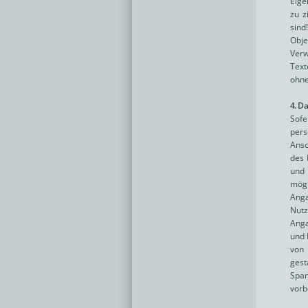
Eige
zu z
sind
Obje
Verw
Text
ohne
4. D
Sofe
pers
Ansc
des 
und 
mögl
Anga
Nut
Anga
und 
von 
gest
Spam
vorb