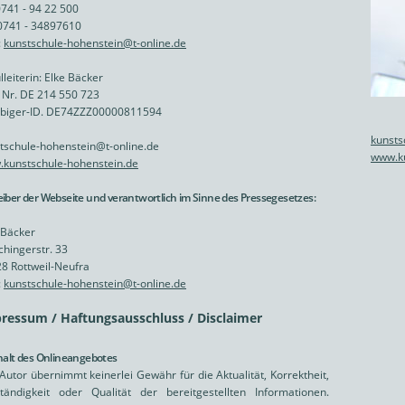
0741 - 94 22 500
0741 - 34897610
:
kunstschule-hohenstein@t-online.de
lleiterin: Elke Bäcker
d Nr. DE 214 550 723
biger-ID. DE74ZZZ00000811594
kunsts
tschule-hohenstein@t-online.de
www.ku
kunstschule-hohenstein.de
eiber der Webseite und verantwortlich im Sinne des Pressegesetzes:
 Bäcker
chingerstr. 33
8 Rottweil-Neufra
:
kunstschule-hohenstein@t-online.de
ressum / Haftungsausschluss / Disclaimer
nhalt des Onlineangebotes
Autor übernimmt keinerlei Gewähr für die Aktualität, Korrektheit,
ständigkeit oder Qualität der bereitgestellten Informationen.