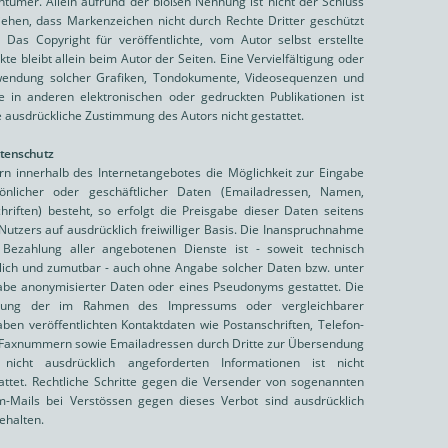
ntümer. Allein aufrund der bloßen Nennung ist nicht der Schluss
iehen, dass Markenzeichen nicht durch Rechte Dritter geschützt
! Das Copyright für veröffentlichte, vom Autor selbst erstellte
kte bleibt allein beim Autor der Seiten. Eine Vervielfältigung oder
endung solcher Grafiken, Tondokumente, Videosequenzen und
e in anderen elektronischen oder gedruckten Publikationen ist
 ausdrückliche Zustimmung des Autors nicht gestattet.
atenschutz
rn innerhalb des Internetangebotes die Möglichkeit zur Eingabe
önlicher oder geschäftlicher Daten (Emailadressen, Namen,
hriften) besteht, so erfolgt die Preisgabe dieser Daten seitens
Nutzers auf ausdrücklich freiwilliger Basis. Die Inanspruchnahme
Bezahlung aller angebotenen Dienste ist - soweit technisch
ich und zumutbar - auch ohne Angabe solcher Daten bzw. unter
be anonymisierter Daten oder eines Pseudonyms gestattet. Die
zung der im Rahmen des Impressums oder vergleichbarer
ben veröffentlichten Kontaktdaten wie Postanschriften, Telefon-
Faxnummern sowie Emailadressen durch Dritte zur Übersendung
nicht ausdrücklich angeforderten Informationen ist nicht
attet. Rechtliche Schritte gegen die Versender von sogenannten
-Mails bei Verstössen gegen dieses Verbot sind ausdrücklich
ehalten.