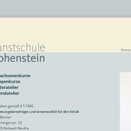
Home
achsenenkurse
penkurse
deratelier
endatelier
aben gemäß § 5 TMG
retungsberechtigte und verantworlich für den Inhalt
 Bäcker
chingerstr. 33
8 Rottweil-Neufra