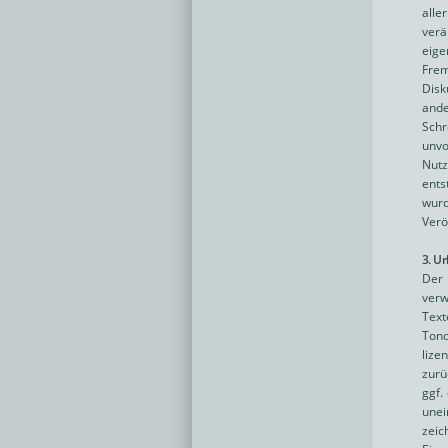
alle
verä
eige
Fre
Disk
and
Schr
unvo
Nutz
ents
wur
Verö
3. U
Der 
verw
Text
Ton
lize
zurü
ggf.
une
zeic