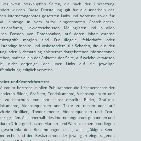
r verlinkten /verknüpften Seiten, die nach der Linksetzung
ndert wurden. Diese Feststellung gilt für alle innerhalb des
nen Internetangebotes gesetzten Links und Verweise sowie für
md- einträge in vom Autor eingerichteten Gästebüchern,
ussionsforen, Linkverzeichnissen, Mailinglisten und in allen
eren Formen von Datenbanken, auf deren Inhalt externe
eibzugriffe möglich sind. Für illegale, fehlerhafte oder
llständige Inhalte und insbesondere für Schäden, die aus der
ung oder Nichtnutzung solcherart dargebotener Informationen
tehen, haftet allein der Anbieter der Seite, auf welche verwiesen
de, nicht derjenige, der über Links auf die jeweilige
ffentlichung lediglich verweist.
rheber- und Kennzeichenrecht
Autor ist bestrebt, in allen Publikationen die Urheberrechte der
endeten Bilder, Grafiken, Tondokumente, Videosequenzen und
e zu beachten, von ihm selbst erstellte Bilder, Grafiken,
dokumente, Videosequenzen und Texte zu nutzen oder auf
nzfreie Grafiken, Tondokumente, Videosequenzen und Texte
ckzugreifen. Alle innerhalb des Internetangebotes genannten und
 durch Dritte geschützten Marken- und Warenzeichen unterliegen
ingeschränkt den Bestimmungen des jeweils gültigen Kenn-
henrechts und den Besitzrechten der jeweiligen eingetragenen