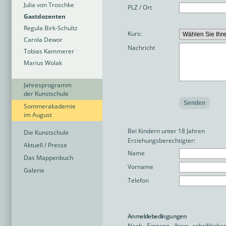
Julia von Troschke
PLZ / Ort
Gastdozenten
Regula Birk-Schultz
Kurs:
Carola Dewor
Nachricht
Tobias Kammerer
Marius Wolak
Jahresprogramm
der Kunstschule
Sommerakademie
im August
Bei Kindern unter 18 Jahren
Die Kunstschule
Erziehungsberechtigter:
Aktuell / Presse
Name
Das Mappenbuch
Vorname
Galerie
Telefon
Anmeldebedingungen
Nach Eingang Ihrer schriftlich