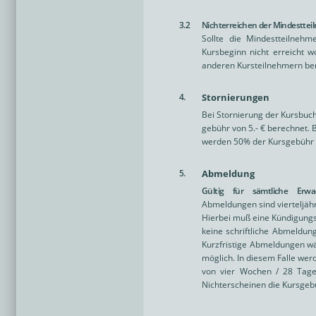
3.2
Nichterreichen der Mindesttei
Sollte die Mindestteilneh
Kursbeginn nicht erreicht w
anderen Kursteilnehmern bere
4.
Stornierungen
Bei Stornierung der Kursbuc
gebühr von 5.- € berechnet. 
werden 50% der Kursgebühr 
5.
Abmeldung
Gültig für sämtliche Erwa
Abmeldungen sind vierteljährl
Hierbei muß eine Kündigungs
keine schriftliche Abmeldun
Kurzfristige Abmeldungen wä
möglich. In diesem Falle we
von vier Wochen / 28 Tagen
Nichterscheinen die Kursgeb