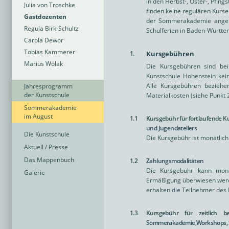
in den Herbst-, Oster-, Pfing
Julia von Troschke
finden keine regulären Kurs
Gastdozenten
der Sommerakademie angebo
Regula Birk-Schultz
Schulferien in Baden-Württe
Carola Dewor
Tobias Kammerer
1.
Kursgebühren
Marius Wolak
Die Kursgebühren sind bei
Kunstschule Hohenstein kei
Alle Kursgebühren beziehen
Jahresprogramm
der Kunstschule
Materialkosten (siehe Punkt 2
Sommerakademie
im August
1.1
Kursgebühr für fortlaufende 
und Jugendateliers
Die Kunstschule
Die Kursgebühr ist monatlich
Aktuell / Presse
Das Mappenbuch
1.2
Zahlungsmodalitäten
Die Kursgebühr kann mona
Galerie
Ermäßigung überwiesen werd
erhalten die Teilnehmer de
1.3
Kursgebühr für zeitlich b
Sommerakademie,Workshops, S