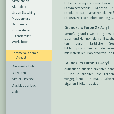
Aktzeichnen
Einfache Kompositionsaufgaben
Aktmalerei
Farbmischtechnik: Mischen 
Urban Sketching
Farbkontraste; Lasurtechnik, N
Farbskizze, Flächenbearbeitung, St
Mappenkurs
Bildhauerei
Grundkurs Farbe 2 / Acryl
Kinderatelier
Vertiefung und Erweiterung des E
Jugendatelier
sition und Harmonielehre: Bezieh
Workshops
ten durch farbliche Gesta
Bildkompositionen nach kleineren
Sommerakademie
mit Materialien, Papiersorten und 
im August
Grundkurs Farbe 3 / Acryl
Die Kunstschule
Aufbauend auf den erlernten han
Dozenten
1 und 2 arbeiten die Teilneh
vorgegebenen Thematik. Schwer
Aktuell / Presse
eigenen Bildkomposition.
Das Mappenbuch
Galerie