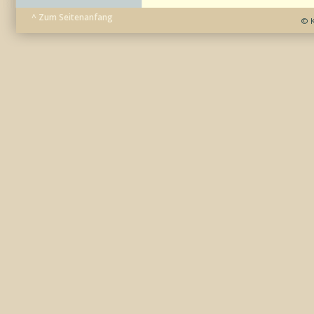
^ Zum Seitenanfang
© K