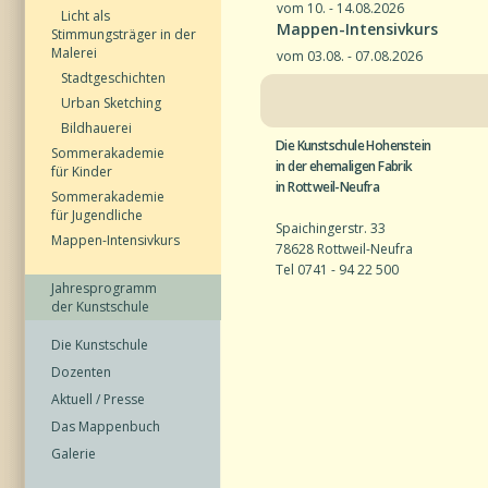
vom 10. - 14.08.2026
Licht als
Mappen-Intensivkurs
Stimmungsträger in der
Malerei
vom 03.08. - 07.08.2026
Stadtgeschichten
Urban Sketching
Bildhauerei
Die Kunstschule Hohenstein
Sommerakademie
in der ehemaligen Fabrik
für Kinder
in Rottweil-Neufra
Sommerakademie
für Jugendliche
Spaichingerstr. 33
Mappen-Intensivkurs
78628 Rottweil-Neufra
Tel 0741 - 94 22 500
Jahresprogramm
der Kunstschule
Die Kunstschule
Dozenten
Aktuell / Presse
Das Mappenbuch
Galerie